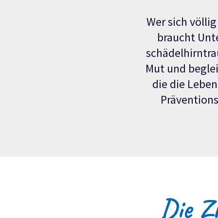
Wer sich völli
braucht Unte
schädelhirntr
Mut und beglei
die die Leben
Präventions
Die
Z