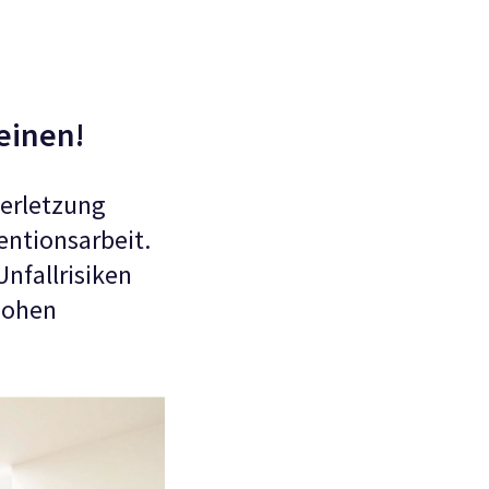
einen!
verletzung
entionsarbeit.
Unfallrisiken
hohen