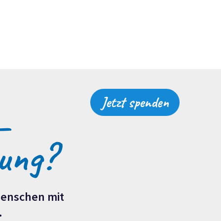
Jetzt spenden
–
ung
?
 Menschen mit
.