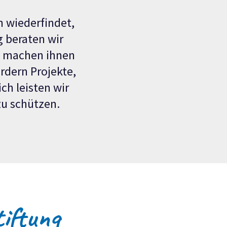
n wiederfindet,
g
beraten wir
, machen ihnen
rdern Projekte,
ch leisten wir
zu schützen.
iftung